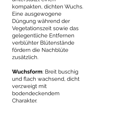
kompakten, dichten Wuchs.
Eine ausgewogene
Düngung während der
Vegetationszeit sowie das
gelegentliche Entfernen
verblühter Blütenstände
fördern die Nachblüte
zusätzlich.
Wuchsform
: Breit buschig
und flach wachsend, dicht
verzweigt mit
bodendeckendem
Charakter.
Typ
: Bodendeckerrose
(Flächenrose).
Blütezeit
: Juni bis Oktober,
lang anhaltend und