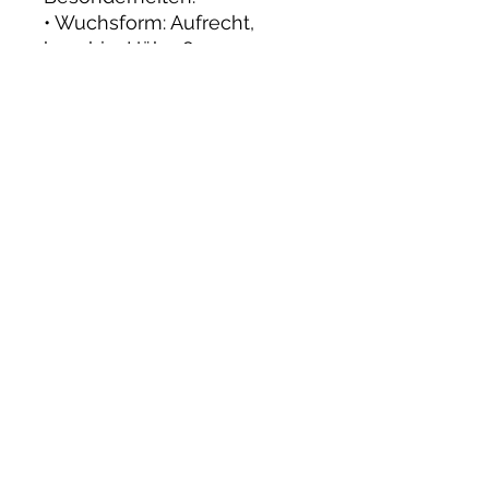
• Wuchsform: Aufrecht,
buschig; Höhe 80–100 cm
• Blütezeit: Juni bis Oktober,
öfterblühend
• Blütenfarbe: Leuchtendes
Goldgelb, nostalgisch
gefüllt
• Duft: Intensiv, süßlich-
fruchtig
• Pflege: Robust,
pflegeleicht, winterhart
• Eignung: Ideal für Beete,
Rabatten, Solitär und als
Schnittrose
• Boden: Gut durchlässig,
nährstoffreich
• Standort: Sonnig