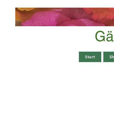
Gä
Start
S