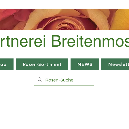
rtnerei Breitenmo
hop
Rosen-Sortiment
NEWS
Newslett