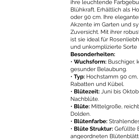
ihre leuchtende Farbgeb
Blühkraft. Erhältlich als
oder 90 cm. Ihre elegante
Akzente im Garten und sy
Zuversicht. Mit ihrer robu
ist sie ideal für Rosenlie
und unkomplizierte Sorte
Besonderheiten:
•
Wuchsform:
Buschiger, 
gesunder Belaubung.
•
Typ:
Hochstamm 90 cm, i
Rabatten und Kübel.
•
Blütezeit:
Juni bis Oktobe
Nachblüte.
•
Blüte:
Mittelgroße, reich
Dolden.
•
Blütenfarbe:
Strahlende
•
Blüte Struktur:
Gefüllte 
angeordneten Blütenblätt