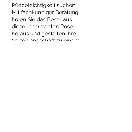
Pflegeleichtigkeit suchen.
Mit fachkundiger Beratung
holen Sie das Beste aus
dieser charmanten Rose
heraus und gestalten Ihre
Gartenlandschaft zu einem
paradiesischen Ort.Eden 85
wurde als besonders
pflegeleichte und
langlebige Rose entwickelt
und zählt heute zu den
beliebtesten Strauchrosen
weltweit. Ihre robusten
Eigenschaften und die
langer Blütezeit sorgen
dafür, dass diese Rose
sowohl im privaten Garten
als auch in öffentlich