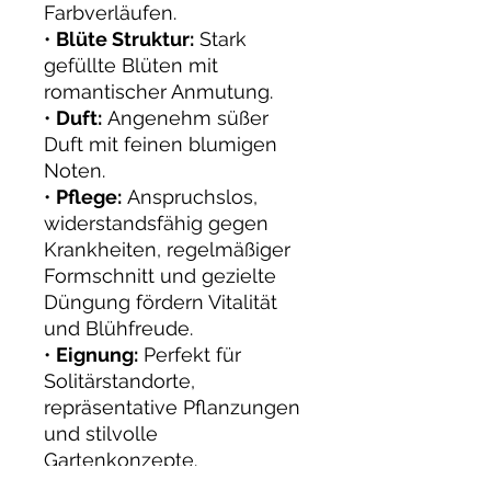
Farbverläufen.
•
Blüte Struktur:
Stark
gefüllte Blüten mit
romantischer Anmutung.
•
Duft:
Angenehm süßer
Duft mit feinen blumigen
Noten.
•
Pflege:
Anspruchslos,
widerstandsfähig gegen
Krankheiten, regelmäßiger
Formschnitt und gezielte
Düngung fördern Vitalität
und Blühfreude.
•
Eignung:
Perfekt für
Solitärstandorte,
repräsentative Pflanzungen
und stilvolle
Gartenkonzepte.
•
Boden:
Gut durchlässiger,