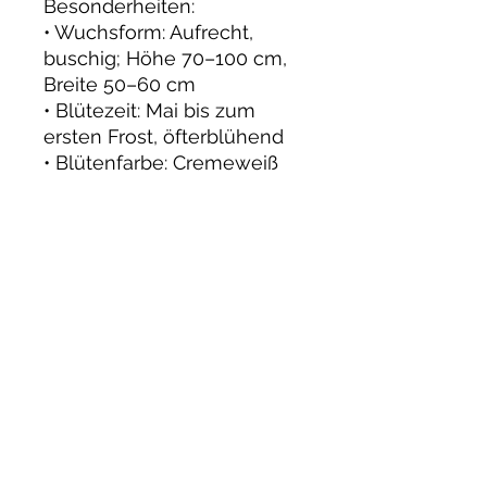
Besonderheiten:
• Wuchsform: Aufrecht,
buschig; Höhe 70–100 cm,
Breite 50–60 cm
• Blütezeit: Mai bis zum
ersten Frost, öfterblühend
• Blütenfarbe: Cremeweiß
bis cremegelb mit
leuchtend karminrotem
Rand, stark gefüllt
• Duft: Leicht, angenehm
• Pflege: Winterhart, gute
Krankheitsresistenz,
regelmäßiger Rückschnitt
empfohlen
• Eignung: Ideal für Beete,
Rabatten, Kübel und als
Schnittrose
• Boden: Humos, gut