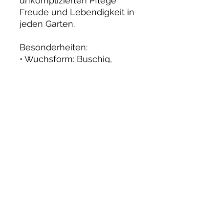
unkomplizierten Pflege
Freude und Lebendigkeit in
jeden Garten.
Besonderheiten:
• Wuchsform: Buschig,
kompakt; Höhe 60–80 cm
• Blütezeit: Juni bis Frost,
blühfreudig
• Blütenfarbe: Kräftiges Pink
mit zart weißen
Schattierungen, ungefüllt
• Duft: Leicht, dezent
• Pflege: Robust,
pflegeleicht,
krankheitsresistent,
winterhart
• Eignung: Ideal für Beete,
Rabatten, Kübel und