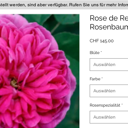
ellt werden, sind aber verfügbar. Rufen Sie uns für mehr Info
Rose de R
Rosenbau
Preis
CHF 145.00
Blüte
*
Auswählen
Farbe
*
Auswählen
Rosenspezialität
*
Auswählen