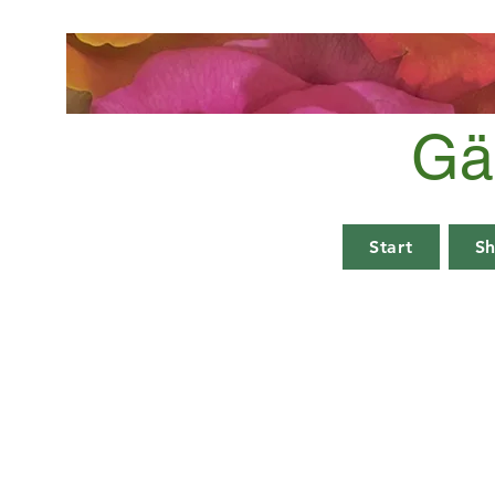
Gä
Start
S