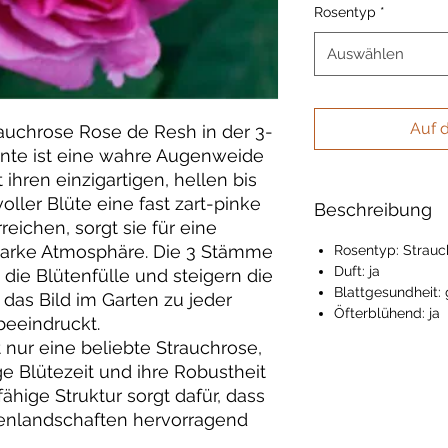
Rosentyp
*
Auswählen
Auf 
auchrose Rose de Resh in der 3-
te ist eine wahre Augenweide
 ihren einzigartigen, hellen bis
voller Blüte eine fast zart-pinke
Beschreibung
reichen, sorgt sie für eine
tarke Atmosphäre. Die 3 Stämme
Rosentyp: Strauc
Duft: ja
 die Blütenfülle und steigern die
Blattgesundheit: 
 das Bild im Garten zu jeder
Öfterblühend: ja
beeindruckt.
 nur eine beliebte Strauchrose,
ge Blütezeit und ihre Robustheit
ähige Struktur sorgt dafür, dass
tenlandschaften hervorragend