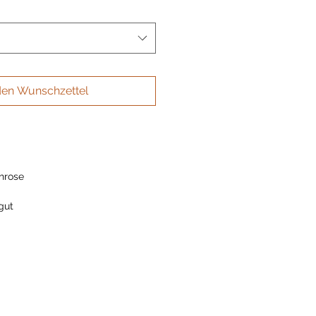
den Wunschzettel
hrose
gut