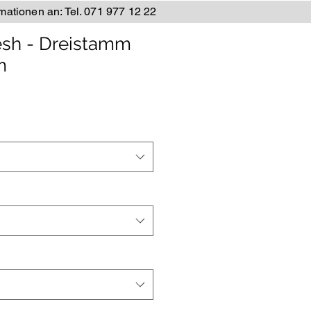
rmationen an: Tel. 071 977 12 22
esh - Dreistamm
m