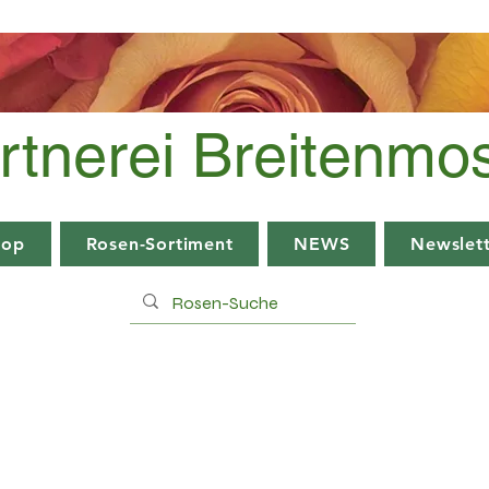
rtnerei Breitenmo
hop
Rosen-Sortiment
NEWS
Newslett