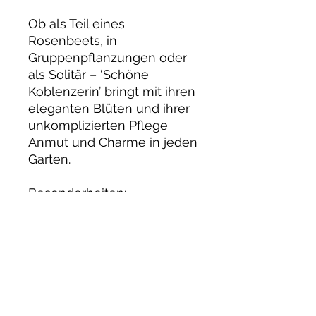
Ob als Teil eines
Rosenbeets, in
Gruppenpflanzungen oder
als Solitär – ‘Schöne
Koblenzerin’ bringt mit ihren
eleganten Blüten und ihrer
unkomplizierten Pflege
Anmut und Charme in jeden
Garten.
Besonderheiten:
• Wuchsform: Buschig,
kompakt; Höhe 60–80 cm
• Blütezeit: Juni bis Frost,
außergewöhnlich
blühfreudig
• Blütenfarbe: Zartrosa mit
cremeweißen Nuancen,