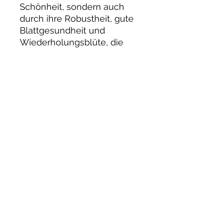
Schönheit, sondern auch
durch ihre Robustheit, gute
Blattgesundheit und
Wiederholungsblüte, die
den Garten bis in den
Herbst mit Farbe und Leben
erfüllt.
Die Standperle Norderney
ist pflegeleicht, winterhart
und eignet sich
hervorragend für
Rosenliebhaber, die eine
besondere Sorte mit hohem
Zierwert suchen. Ihr
dezenter Duft macht sie
zudem zu einer
wunderbaren Ergänzung für
Sitzbereiche oder
romantische Garteninseln.