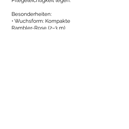
Pflegeleichtigkeit legen.
Besonderheiten:
• Wuchsform: Kompakte
Rambler-Rose (2–3 m)
• Blütezeit: Juni bis Herbst
• Blütenfarbe: Warmes Gelb
mit cremefarbenen
Nuancen
• Duft: Zart und angenehm
• Pflege: Anspruchslos,
resistent gegen typische
Rosenkrankheiten
• Eignung: Perfekt für kleine
Gärten, Balkone und
Kübelbepflanzung
• Blüheigenschaft:
Kontinuierliche Nachblüte