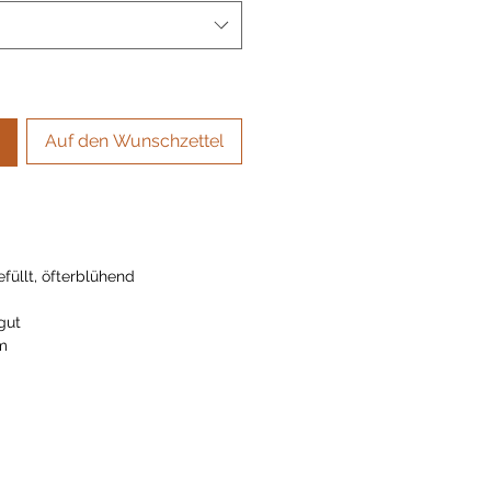
Auf den Wunschzettel
 lassen
efüllt, öfterblühend
gut
m