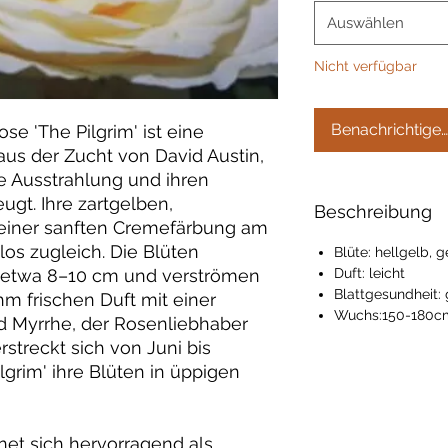
Auswählen
Nicht verfügbar
Benachrichtigen
se 'The Pilgrim' ist eine
aus der Zucht von David Austin,
e Ausstrahlung und ihren
eugt. Ihre zartgelben,
Beschreibung
t einer sanften Cremefärbung am
los zugleich. Die Blüten
Blüte: hellgelb, g
n etwa 8–10 cm und verströmen
Duft: leicht
Blattgesundheit: 
m frischen Duft mit einer
Wuchs:150-180c
 Myrrhe, der Rosenliebhaber
rstreckt sich von Juni bis
lgrim' ihre Blüten in üppigen
gnet sich hervorragend als