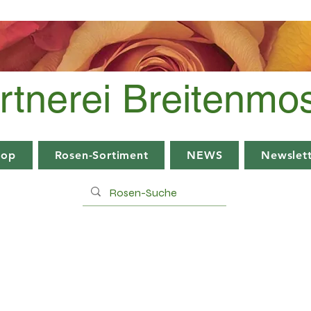
rtnerei Breitenmo
hop
Rosen-Sortiment
NEWS
Newslett