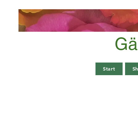
Gä
Start
S