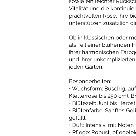
sowie ein leichter Rücksch
Vitalität und die kontinui
prachtvollen Rose. Ihre b
unterstützen zusätzlich di
Ob in klassischen oder mo
als Teil einer blühenden H
ihrer harmonischen Farbg
und ihrer unkomplizierten
jeden Garten.
Besonderheiten:
• Wuchsform: Buschig, auf
Kletterrose bis 250 cm), 
• Blütezeit: Juni bis Herbs
• Blütenfarbe: Sanftes G
gefüllt
• Duft: Intensiv, mit Not
• Pflege: Robust, pflegelei