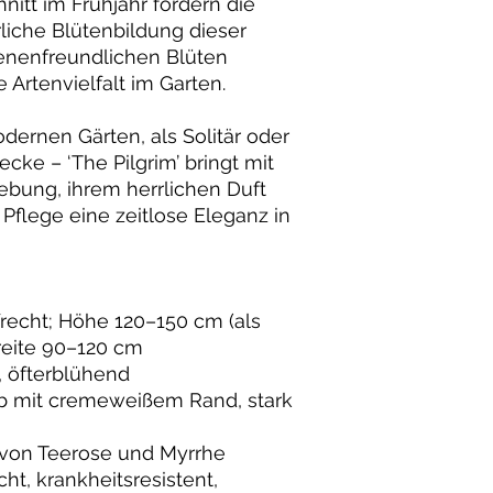
nitt im Frühjahr fördern die
erliche Blütenbildung dieser
ienenfreundlichen Blüten
e Artenvielfalt im Garten.
dernen Gärten, als Solitär oder
ecke – ‘The Pilgrim’ bringt mit
ebung, ihrem herrlichen Duft
 Pflege eine zeitlose Eleganz in
recht; Höhe 120–150 cm (als
Breite 90–120 cm
t, öfterblühend
elb mit cremeweißem Rand, stark
en von Teerose und Myrrhe
cht, krankheitsresistent,