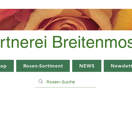
rtnerei Breitenmo
hop
Rosen-Sortiment
NEWS
Newslett