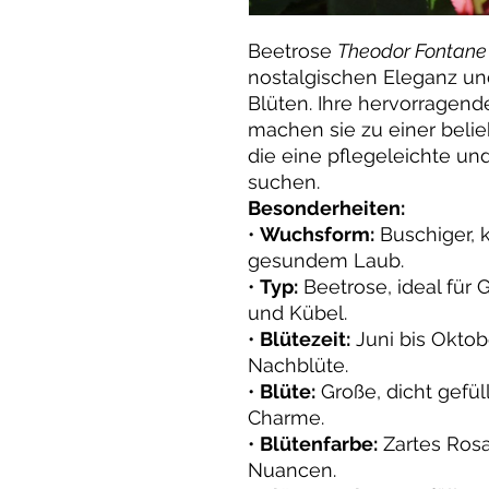
Beetrose
Theodor Fontane
nostalgischen Eleganz und
Blüten. Ihre hervorragend
machen sie zu einer belie
die eine pflegeleichte un
suchen.
Besonderheiten:
•
Wuchsform:
Buschiger, 
gesundem Laub.
•
Typ:
Beetrose, ideal für
und Kübel.
•
Blütezeit:
Juni bis Oktobe
Nachblüte.
•
Blüte:
Große, dicht gefü
Charme.
•
Blütenfarbe:
Zartes Rosa
Nuancen.