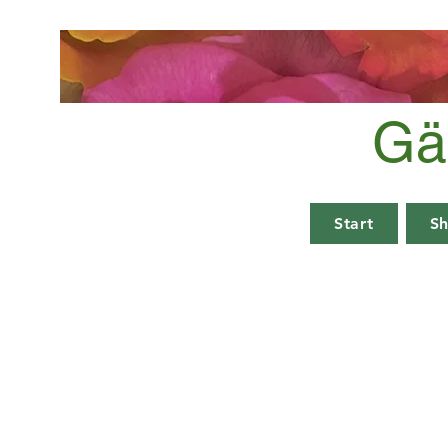
Gä
Start
S