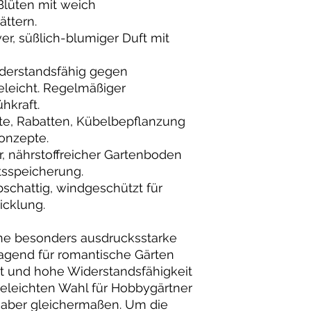
Blüten mit weich
ttern.
r, süßlich-blumiger Duft mit
derstandsfähig gegen
eleicht. Regelmäßiger
hkraft.
te, Rabatten, Kübelbepflanzung
onzepte.
, nährstoffreicher Gartenboden
tsspeicherung.
schattig, windgeschützt für
icklung.
ine besonders ausdrucksstarke
ragend für romantische Gärten
eit und hohe Widerstandsfähigkeit
geleichten Wahl für Hobbygärtner
haber gleichermaßen. Um die