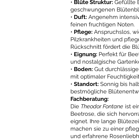
•
Blüte Struktur:
Gefüllte 
geschwungenen Blütenblä
•
Duft:
Angenehm intensive
feinen fruchtigen Noten.
•
Pflege:
Anspruchslos, wi
Pilzkrankheiten und pfleg
Rückschnitt fördert die Blü
•
Eignung:
Perfekt für Bee
und nostalgische Gartenk
•
Boden:
Gut durchlässiger
mit optimaler Feuchtigkei
•
Standort:
Sonnig bis halb
bestmögliche Blütenentw
Fachberatung:
Die
Theodor Fontane
ist e
Beetrose, die sich hervor
eignet. Ihre lange Blütez
machen sie zu einer pfle
und erfahrene Rosenlieb